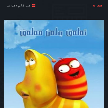
كىنو فىلىم / كارتون
ئۇيغۇرچە