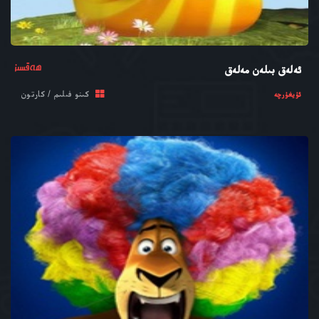
ھەقسىز
ئەلەق بىلەن مەلەق
كىنو فىلىم / كارتون
ئۇيغۇرچە