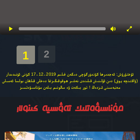
2
1
ئۇختۇرۇش: ئەجدىرھا كۆندۈرگۈچى دىگەن فىلىم 2019-12-17 كۈنى ئۈنىدىدار
(ۋاقتىنچە يوق) دىن ئۇلىنىش قىلىندى نەشىر ھوقوقىڭىزغا دەخلى قىلغان بولسا ئەسىلى
مەنبەسىنى ئىزدەڭ ! تور بىكەت ۋە سالونىم بىلەن مۇناسىۋەتسىز
مۇناسىۋەتلىك تەۋسىيە كىنولار