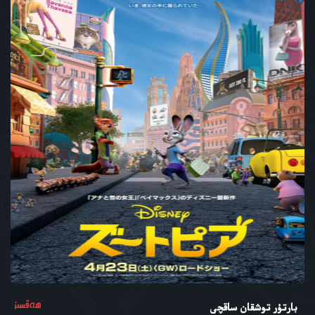
ھەقسىز
بارتۇر توشقان ساقچى