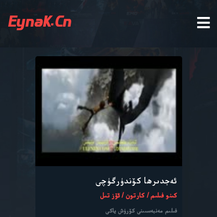
EynaK.Cn
ئەجدىرھا كۆندۈرگۈچى
كىنو فىلىم / كارتون / ئۆز تىل
فىلىم مەنبەسىىنى كۆرۈش ياكى