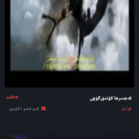
ھەقسىز
ئەجدىرھا كۆندۈرگۈچى
كىنو فىلىم / كارتون
ئۆز تىل