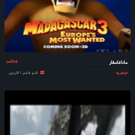
ھەقسىز
ماداغاسقار
كىنو فىلىم / كارتون
ئۇيغۇرچە