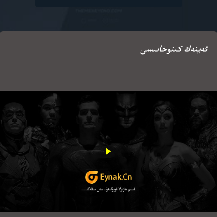
ئەينەك كىنوخانىسى