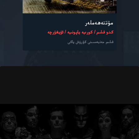
مۇتتەھەملەر
كىنو فىلىم / كورىيە ياپونىيە / ئۇيغۇرچە
فىلىم مەنبەسىىنى كۆرۈش ياكى