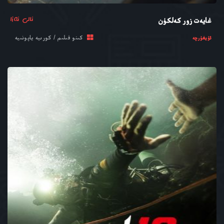
ئالى ئەزا
غايەت زور كەلكۈن
كىنو فىلىم / كورىيە ياپونىيە
ئۇيغۇرچە