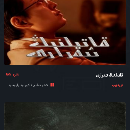
ئالى ئەزا
قاتىلنىڭ ئىقرارى
كىنو فىلىم / كورىيە ياپونىيە
ئۇيغۇرچە