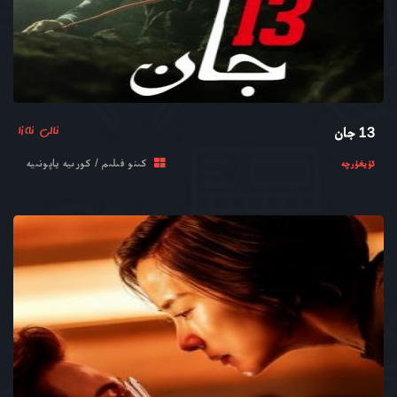
ئالى ئەزا
13 جان
كىنو فىلىم / كورىيە ياپونىيە
ئۇيغۇرچە