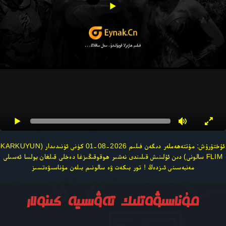
ئۇختۇرۇش: مۇتتەھەملەر دىگەن فىلىم 2026-08-01 كۈنى ئۈنىدىدار (KARKUYUN
FLIM سالونى) دىن ئۇلىنىش قىلىندى نەشىر ھوقوقىڭىزغا دەخلى قىلغان بولسا ئەسىلى
مەنبەسىنى ئىزدەڭ ! تور بىكەت ۋە سالونىم بىلەن مۇناسىۋەتسىز
مۇناسىۋەتلىك تەۋسىيە كىنولار