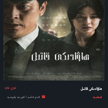
ئالى ئەزا
ھاۋادىكى قاتىل
كىنو فىلىم / كورىيە ياپونىيە
ئۇيغۇرچە