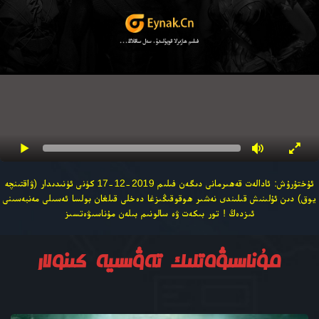
ئۇختۇرۇش: ئادالەت قەھىرمانى دىگەن فىلىم 2019-12-17 كۈنى ئۈنىدىدار (ۋاقتىنچە
يوق) دىن ئۇلىنىش قىلىندى نەشىر ھوقوقىڭىزغا دەخلى قىلغان بولسا ئەسىلى مەنبەسىنى
ئىزدەڭ ! تور بىكەت ۋە سالونىم بىلەن مۇناسىۋەتسىز
مۇناسىۋەتلىك تەۋسىيە كىنولار