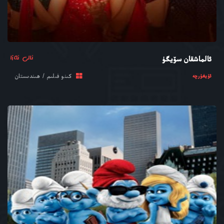
ئالى ئەزا
ئالماشقان سۆيگۈ
كىنو فىلىم / ھىندىستان
ئۇيغۇرچە