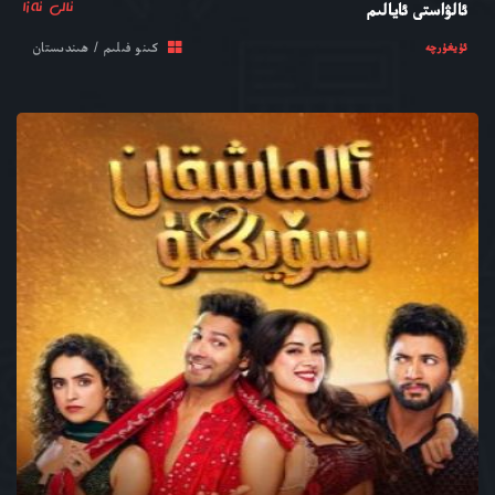
ئالى ئەزا
ئالۋاستى ئايالىم
كىنو فىلىم / ھىندىستان
ئۇيغۇرچە