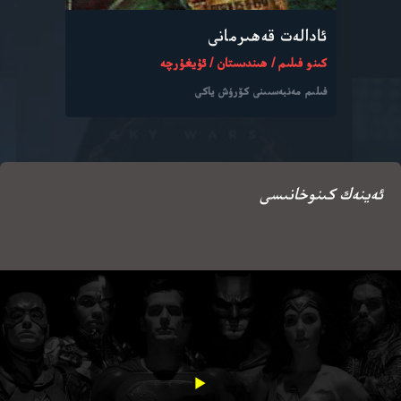
ئادالەت قەھىرمانى
كىنو فىلىم / ھىندىستان / ئۇيغۇرچە
فىلىم مەنبەسىىنى كۆرۈش ياكى
ئەينەك كىنوخانىسى