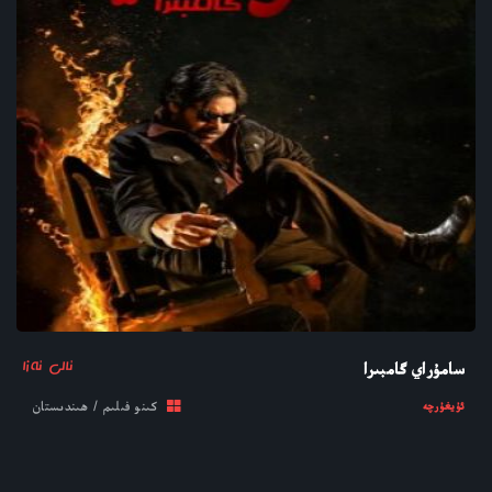
ئالى ئەزا
سامۇراي گامبىرا
كىنو فىلىم / ھىندىستان
ئۇيغۇرچە