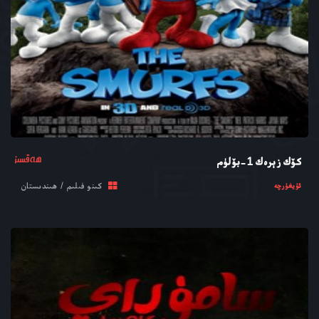
ھەقسىز
كۆك زېرەك 1-بۆلۈم
كىنو فىلىم / ھىندىستان
ئۇيغۇرچە