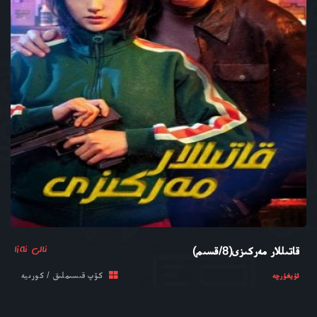
ئالى ئەزا
قاتىللار مەركىزى(8/قسىم)
كۆپ قىسىملىق / كورىيە
ئۇيغۇرچە