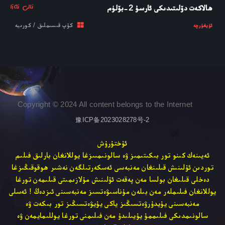
ئالى ئەزا
ھالاكەت دۆلىتىدىكى ئارسۇ 2-بۆلۈم
كۆپ قىسىملىق / كورىيە
ئۇيغۇرچە
Copyright © 2024 All content belongs to the Internet
豫ICP备2023028278号-2
ئۇختۇرۇش
ئەيىنەك كىنو تور بىكىتىمىز ۋە سالونىمىىزغا يوللانغان بارلىق فىلىم
توردىن ئۇلىنىش قىلىنغان مەنبەسى ئەسكەرتىلگەن نەشىر ھوقوقىڭىزغا
دەخلى قىلىغان بولسا مەن پەقەت ئۇلىنىش مۇلازىمىتى قىلىمەن تورغا
يوللانغان فىلىملەر مەن بىلەن مۇناسىۋەتسىز مەنبەسىنى ئىزدەڭ ! ئەسلى
مەنبەسىنى يۇيدۇرۋەتسىڭىز ياكى يۇيۋەتسىڭىز تور بىكەت ۋە
سالونىمدىكى فىلىممۇ يۇيىلىدۇ مەن فىلىمنى تورغا يوللىمايمەن ۋە