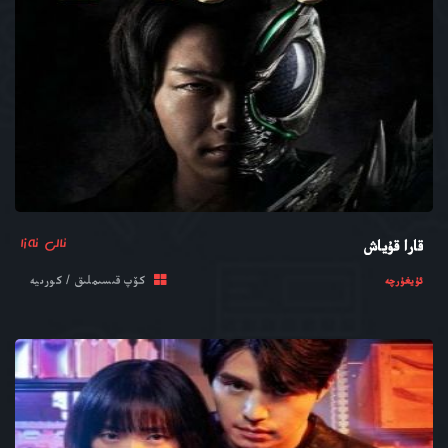
ئالى ئەزا
قارا قۇياش
كۆپ قىسىملىق / كورىيە
ئۇيغۇرچە