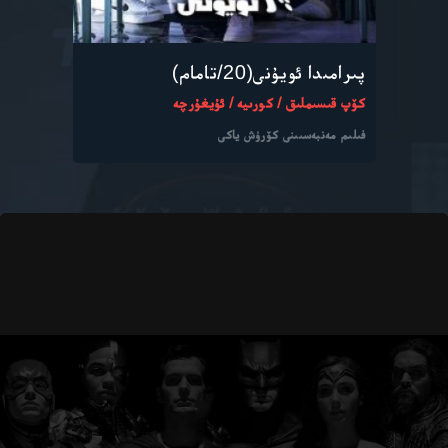
پىرامىدا ئويۇنى(20/تامام)
كۆپ قىسىملىق / كورىيە / ئۇيغۇرچە
فىلىم مەنبەسىىنى كۆرۈش ياكى