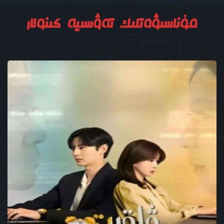
10
11
12
13
14
مۇناسىۋەتلىك تەۋسىيە كىنولار
15
16
17
18
19
20