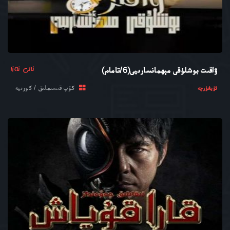
ئالى ئەزا
ۋاقىت بوشلۇقى مېھمانسارىيى(6/تامام)
كۆپ قىسىملىق / كورىيە
ئۇيغۇرچە