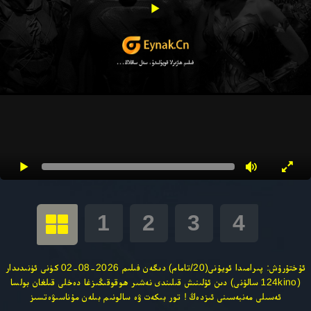
1
2
3
4
5
6
7
8
9
ئۇختۇرۇش: پىرامىدا ئويۇنى(20/تامام) دىگەن فىلىم 2026-08-02 كۈنى ئۈنىدىدار
(124kino سالۇنى) دىن ئۇلىنىش قىلىندى نەشىر ھوقوقىڭىزغا دەخلى قىلغان بولسا
ئەسىلى مەنبەسىنى ئىزدەڭ ! تور بىكەت ۋە سالونىم بىلەن مۇناسىۋەتسىز