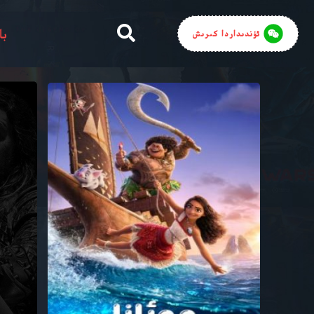
با
ئۈندىداردا كىرىش