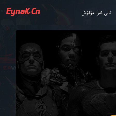
EynaK.Cn
ئالى ئەزا بۇلۇش