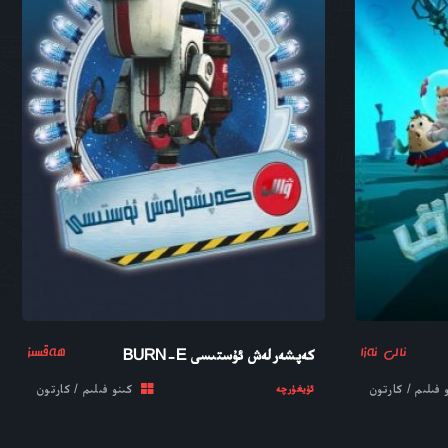
ئالى ئەزا
ھەقسىز
كەپشەرلەش ئۇستىسى BURN-E
فىلىم / كارتون
كىنو فىلىم / كارتون
ئۇيغۇرچە