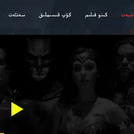
شبەت
كىنو فىلىم
كۆپ قىسىملىق
سەنئەت