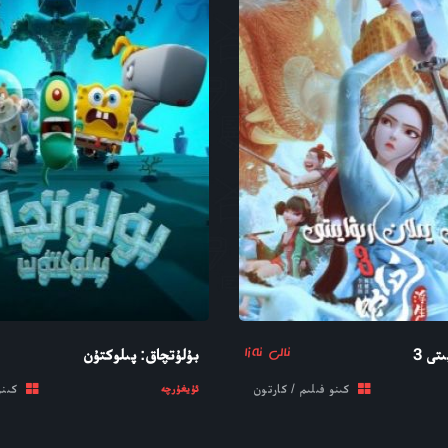
ئالى ئەزا
تى 3
بۇلۇتچاق: پىلوكتۇن
كىنو فىلىم / كارتون
كىنو 
ئۇيغۇرچە