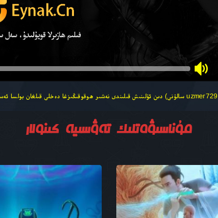
مۇناسىۋەتلىك تەۋسىيە كىنولار