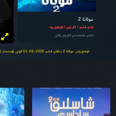
موئانا 2
كىنو فىلىم / كارتون / ئۇيغۇرچە
فىلىم مەنبەسىىنى كۆرۈش ياكى
ئۇختۇرۇش: موئانا 2 دىگەن فىلىم 2026-08-01 كۈنى ئۈنىدىدار (uzmer729 سالۇنى) دىن ئۇلىنىش قىلىندى نەشىر ھوقوقىڭىزغا دەخلى قىلغان بولسا ئەسىلى مەنبەسىنى ئىزدەڭ ! تور بىكەت ۋە سالونىم بىلەن مۇناسىۋەتسىز